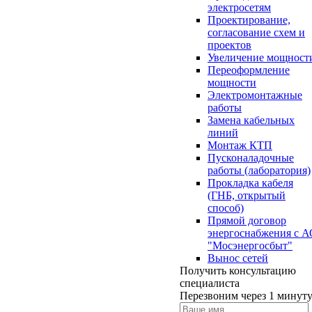
электросетям
Проектирование,
согласование схем и
проектов
Увеличение мощност
Переоформление
мощности
Электромонтажные
работы
Замена кабельных
линий
Монтаж КТП
Пусконаладочные
работы (лаборатория)
Прокладка кабеля
(ГНБ, открытый
способ)
Прямой договор
энергоснабжения с 
"Мосэнергосбыт"
Вынос сетей
Получить консультацию
специалиста
Перезвоним через 1 минут