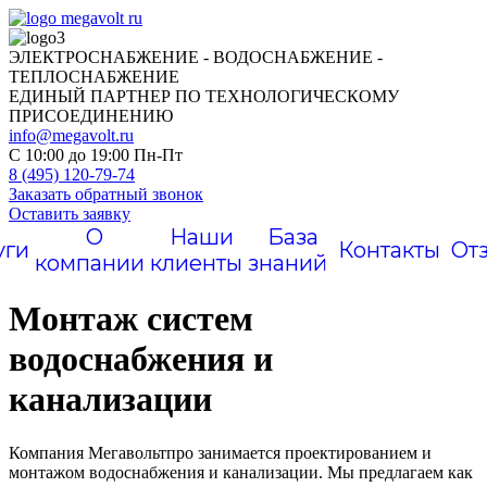
ЭЛЕКТРОСНАБЖЕНИЕ - ВОДОСНАБЖЕНИЕ -
ТЕПЛОСНАБЖЕНИЕ
ЕДИНЫЙ ПАРТНЕР ПО ТЕХНОЛОГИЧЕСКОМУ
ПРИСОЕДИНЕНИЮ
info@megavolt.ru
C 10:00 до 19:00 Пн-Пт
8 (495) 120-79-74
Заказать обратный звонок
Оставить заявку
О
Наши
База
уги
Контакты
От
компании
клиенты
знаний
Монтаж систем
водоснабжения и
канализации
Компания Мегавольтпро занимается проектированием и
монтажом водоснабжения и канализации. Мы предлагаем как