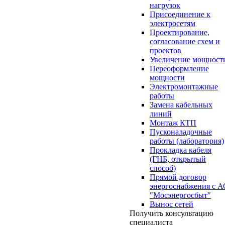
нагрузок
Присоединение к
электросетям
Проектирование,
согласование схем и
проектов
Увеличение мощност
Переоформление
мощности
Электромонтажные
работы
Замена кабельных
линий
Монтаж КТП
Пусконаладочные
работы (лаборатория)
Прокладка кабеля
(ГНБ, открытый
способ)
Прямой договор
энергоснабжения с 
"Мосэнергосбыт"
Вынос сетей
Получить консультацию
специалиста