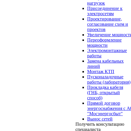
нагрузок
Присоединение к
электросетям
Проектирование,
согласование схем и
проектов
Увеличение мощност
Переоформление
мощности
Электромонтажные
работы
Замена кабельных
линий
Монтаж КТП
Пусконаладочные
работы (лаборатория)
Прокладка кабеля
(ГНБ, открытый
способ)
Прямой договор
энергоснабжения с 
"Мосэнергосбыт"
Вынос сетей
Получить консультацию
специалиста