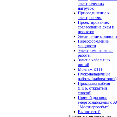
электрических
нагрузок
Присоединение к
электросетям
Проектирование,
согласование схем и
проектов
Увеличение мощност
Переоформление
мощности
Электромонтажные
работы
Замена кабельных
линий
Монтаж КТП
Пусконаладочные
работы (лаборатория)
Прокладка кабеля
(ГНБ, открытый
способ)
Прямой договор
энергоснабжения с 
"Мосэнергосбыт"
Вынос сетей
Получить консультацию