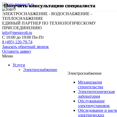
Получить консультацию специалиста
Получить консультацию специалиста
Получить консультацию специалиста
Получить консультацию специалиста
Получить консультацию специалиста
ЭЛЕКТРОСНАБЖЕНИЕ - ВОДОСНАБЖЕНИЕ -
ТЕПЛОСНАБЖЕНИЕ
ЕДИНЫЙ ПАРТНЕР ПО ТЕХНОЛОГИЧЕСКОМУ
ПРИСОЕДИНЕНИЮ
info@megavolt.ru
C 10:00 до 19:00 Пн-Пт
8 (495) 120-79-74
Заказать обратный звонок
Оставить заявку
Меню
Услуги
Электроснабжение
Электроснабжение
Механизация
строительства
Электротехническая
лаборатория
Обслуживание
электроустановок
Обследование и расч
электрических