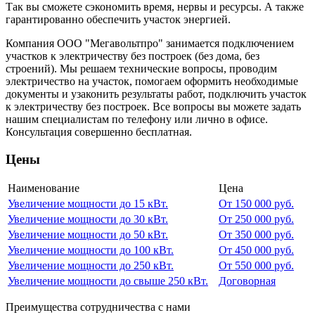
Так вы сможете сэкономить время, нервы и ресурсы. А также
гарантированно обеспечить участок энергией.
Компания ООО "Мегавольтпро" занимается подключением
участков к электричеству без построек (без дома, без
строений). Мы решаем технические вопросы, проводим
электричество на участок, помогаем оформить необходимые
документы и узаконить результаты работ, подключить участок
к электричеству без построек. Все вопросы вы можете задать
нашим специалистам по телефону или лично в офисе.
Консультация совершенно бесплатная.
Цены
Наименование
Цена
Увеличение мощности до 15 кВт.
От 150 000 руб.
Увеличение
мощности
до 30 кВт.
От 250 000 руб.
Увеличение
мощности
до 50 кВт.
От 350 000 руб.
Увеличение
мощности
до 100 кВт.
От 450 000 руб.
Увеличение
мощности
до 250 кВт.
От 550 000 руб.
Увеличение
мощности
до свыше 250 кВт.
Договорная
Преимущества сотрудничества с нами