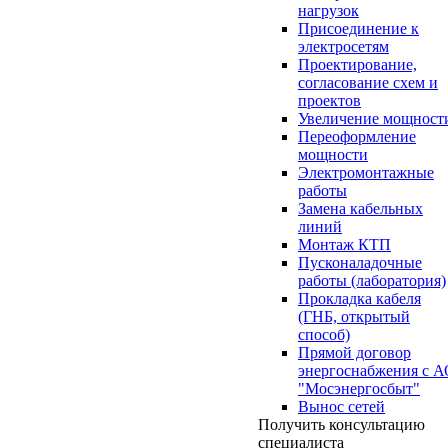
нагрузок
Присоединение к
электросетям
Проектирование,
согласование схем и
проектов
Увеличение мощност
Переоформление
мощности
Электромонтажные
работы
Замена кабельных
линий
Монтаж КТП
Пусконаладочные
работы (лаборатория)
Прокладка кабеля
(ГНБ, открытый
способ)
Прямой договор
энергоснабжения с 
"Мосэнергосбыт"
Вынос сетей
Получить консультацию
специалиста