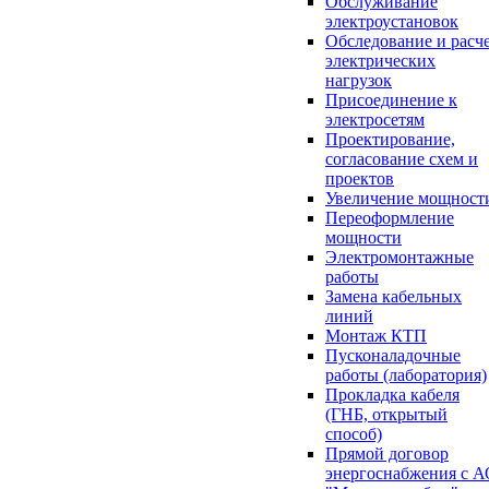
Обслуживание
электроустановок
Обследование и расч
электрических
нагрузок
Присоединение к
электросетям
Проектирование,
согласование схем и
проектов
Увеличение мощност
Переоформление
мощности
Электромонтажные
работы
Замена кабельных
линий
Монтаж КТП
Пусконаладочные
работы (лаборатория)
Прокладка кабеля
(ГНБ, открытый
способ)
Прямой договор
энергоснабжения с 